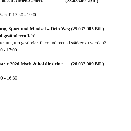
alk®): Atmen-Gehen-
25.033.001.BiL
5-mal)
17:30
- 19:00
ng, Sport und Mindset – Dein Weg
25.033.005.BiL
nd gesünderen Ich!
t tun, um gesünder, fitter und mental stärker zu werden?
00
- 17:00
arte 2026 frisch & hol dir deine
26.033.009.BiL
00
- 16:30