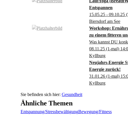
LaufYoga (BreathW
Entspannen
15.05.25 - 09.10.25
(
Biersdorf am See
Workshop: Ernähru
zu einem fitteren u
Was kannst DU konkre
08.11.25
(1-mal)
14:
Kyllburg
Neujahrs-Energie St
Energie zurück!
31.01.26
(1-mal)
15:
Kyllburg
Gesundheit
Ähnliche Themen
Entspannung/Stressbewältigung
Bewegung/Fitness