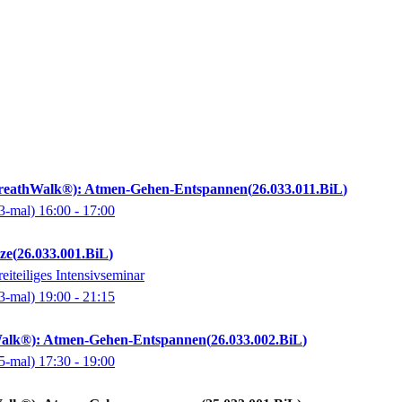
BreathWalk®): Atmen-Gehen-Entspannen
26.033.011.BiL
3-mal)
16:00
- 17:00
lze
26.033.001.BiL
eiteiliges Intensivseminar
3-mal)
19:00
- 21:15
alk®): Atmen-Gehen-Entspannen
26.033.002.BiL
5-mal)
17:30
- 19:00