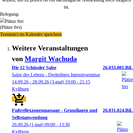
ist.
Belegung:
(Plätze frei)
Termin(e) im Kalender speichern
Weitere Veranstaltungen
von
Margit
Wachuda
Die 12 Schüssler Salze
26.033.001.BiL
Salze des Lebens - Dreiteiliges Intensivseminar
14.09.26 - 28.09.26
(3-mal)
19:00
- 21:15
Kyllburg
Fußreflexzonenmassage - Grundlagen und
26.031.024.BiL
Selbstanwendung
26.09.26
(1-mal)
09:00
- 13:30
Kyllburg