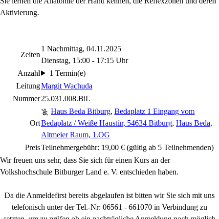
Sie lernen die Anatomie der Hand kennen, die Reflexzonen und deren
Aktivierung.
1 Nachmittag, 04.11.2025
Zeiten
Dienstag, 15:00 - 17:15 Uhr
Anzahl
1 Termin(e)
Leitung
Margit Wachuda
Nummer
25.031.008.BiL
Haus Beda Bitburg
,
Bedaplatz 1 Eingang vom
Ort
Bedaplatz / Weiße Haustür, 54634 Bitburg
,
Haus Beda,
Altmeier Raum, 1.OG
Preis
Teilnehmergebühr: 19,00 € (gültig ab 5 Teilnehmenden)
Wir freuen uns sehr, dass Sie sich für einen Kurs an der
Volkshochschule Bitburger Land e. V. entschieden haben.
Da die Anmeldefirst bereits abgelaufen ist bitten wir Sie sich mit uns
telefonisch unter der Tel.-Nr: 06561 - 661070 in Verbindung zu
setzten, um zu prüfen ob ein nachträgliche Anmeldung noch möglich