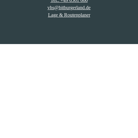
Tel.: +49 6561 660
vhs@bitburgerland.de
Lage & Routenplaner